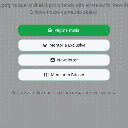
A página que você está procurando não existe ou foi movida
Explore nosso conteúdo abaixo.
Página Inicial
Mentoria Exclusiva
Newsletter
Minicurso Bitcoin
Se você acredita que isso é um erro, entre em contato.