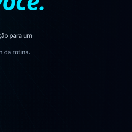
ocê.
ção para um
 da rotina.