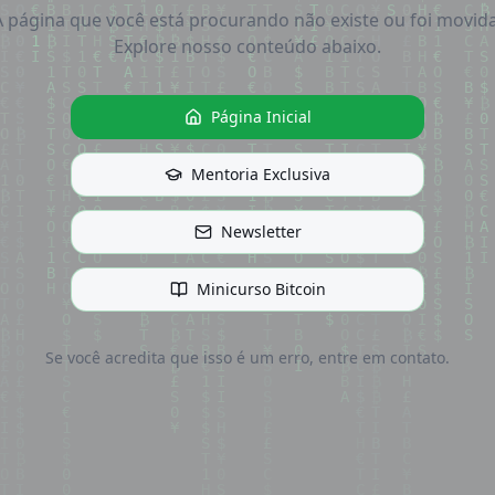
A página que você está procurando não existe ou foi movida
Explore nosso conteúdo abaixo.
Página Inicial
Mentoria Exclusiva
Newsletter
Minicurso Bitcoin
Se você acredita que isso é um erro, entre em contato.