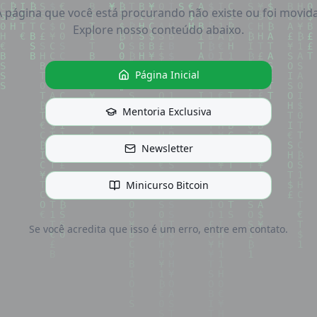
A página que você está procurando não existe ou foi movida
Explore nosso conteúdo abaixo.
Página Inicial
Mentoria Exclusiva
Newsletter
Minicurso Bitcoin
Se você acredita que isso é um erro, entre em contato.