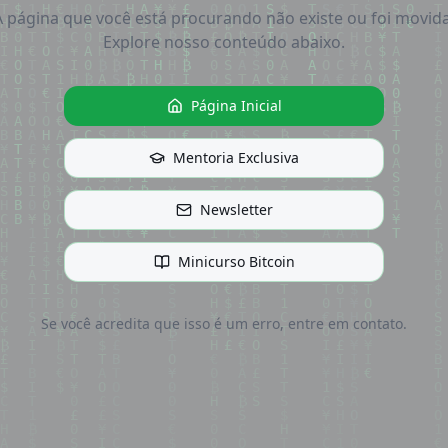
A página que você está procurando não existe ou foi movida
Explore nosso conteúdo abaixo.
Página Inicial
Mentoria Exclusiva
Newsletter
Minicurso Bitcoin
Se você acredita que isso é um erro, entre em contato.